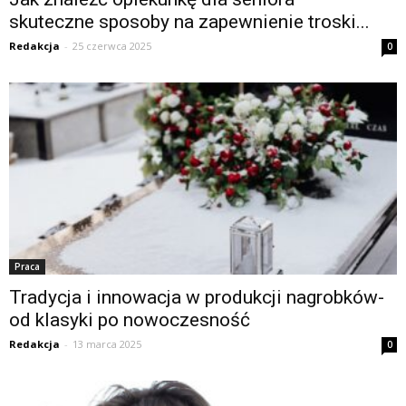
skuteczne sposoby na zapewnienie troski...
Redakcja
-
25 czerwca 2025
0
Praca
Tradycja i innowacja w produkcji nagrobków-
od klasyki po nowoczesność
Redakcja
-
13 marca 2025
0