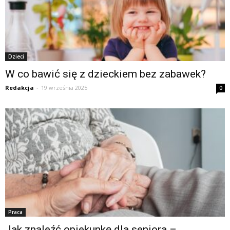
Dzieci
W co bawić się z dzieckiem bez zabawek?
Redakcja
-
19 września 2025
0
Praca
Jak znaleźć opiekunkę dla seniora –