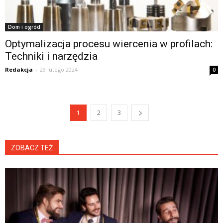
Dom i ogród
Optymalizacja procesu wiercenia w profilach:
Techniki i narzędzia
Redakcja
-
29 lutego 2024
0
1
2
3
ZOBACZ TEŻ