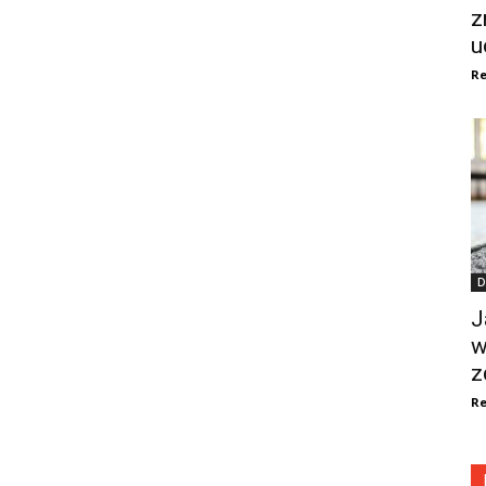
z
u
Re
D
J
w
z
Re