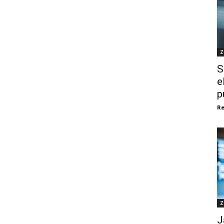
Z
S
e
p
Re
Z
J