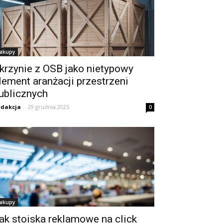
akupy
krzynie z OSB jako nietypowy
lement aranżacji przestrzeni
ublicznych
dakcja
-
29 grudnia 2025
0
akupy
ak stoiska reklamowe na click