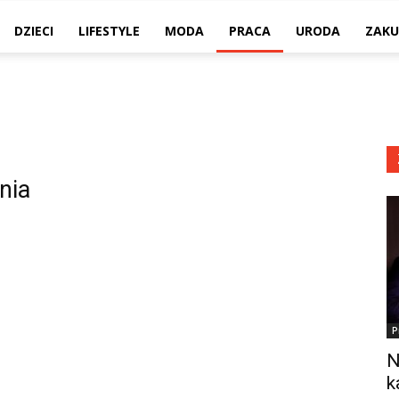
DZIECI
LIFESTYLE
MODA
PRACA
URODA
ZAKU
nia
P
N
k