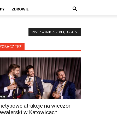
PY
ZDROWIE
PRZEZ WYNIK PRZEGLĄDANIA
ZOBACZ TEŻ
raca
ietypowe atrakcje na wieczór
awalerski w Katowicach: