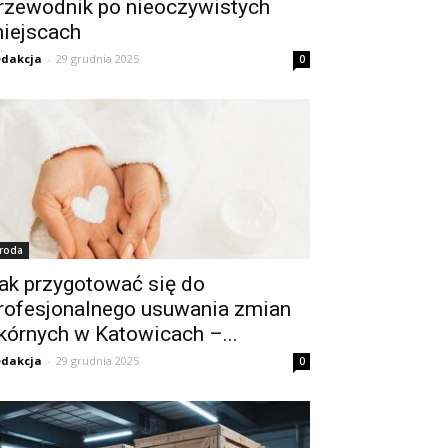
rzewodnik po nieoczywistych
iejscach
dakcja
-
29 grudnia 2025
0
roda
ak przygotować się do
rofesjonalnego usuwania zmian
kórnych w Katowicach –...
dakcja
-
29 grudnia 2025
0