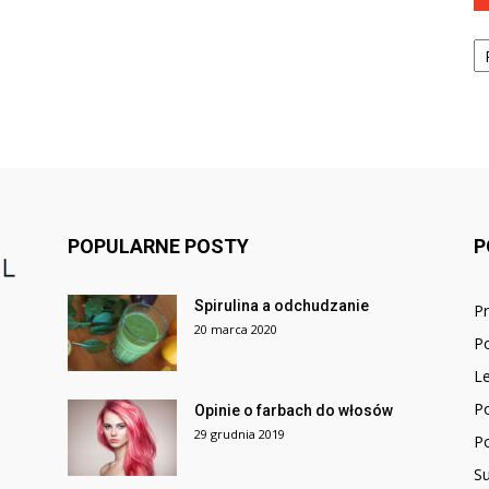
Ka
POPULARNE POSTY
P
Spirulina a odchudzanie
P
20 marca 2020
P
Le
P
Opinie o farbach do włosów
29 grudnia 2019
P
Su