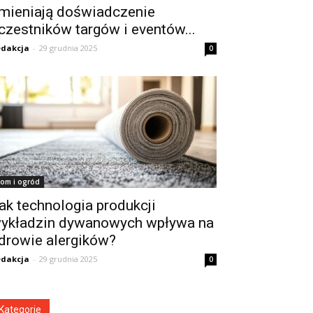
mieniają doświadczenie
czestników targów i eventów...
dakcja
-
29 grudnia 2025
0
om i ogród
ak technologia produkcji
ykładzin dywanowych wpływa na
drowie alergików?
dakcja
-
29 grudnia 2025
0
Kategorie