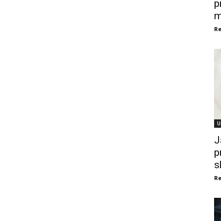
p
m
Re
U
J
p
s
Re