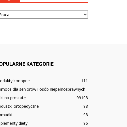
tegorie
OPULARNE KATEGORIE
rodukty konopne
111
omoce dla seniorów i osób niepełnosprawnych
ki na prostatę
99
108
oduszki ortopedyczne
98
omadki
98
plementy diety
96