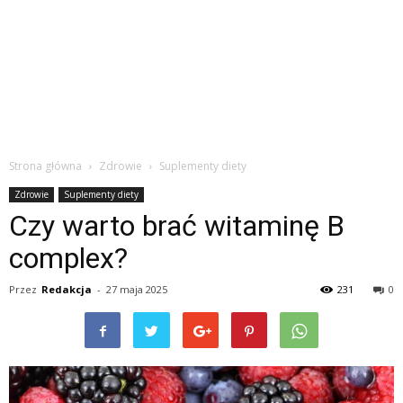
Strona główna
Zdrowie
Suplementy diety
Zdrowie
Suplementy diety
Czy warto brać witaminę B
complex?
Przez
Redakcja
-
27 maja 2025
231
0