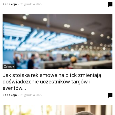
Redakcja
-
29 grudnia 2025
0
Zakupy
Jak stoiska reklamowe na click zmieniają
doświadczenie uczestników targów i
eventów...
Redakcja
-
29 grudnia 2025
0