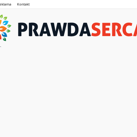
eklama
Kontakt
PrawdaSerca.pl