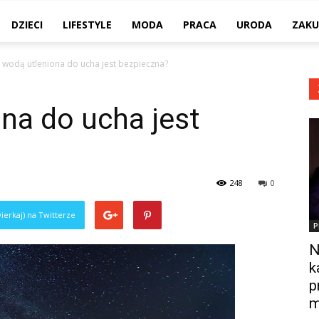
DZIECI
LIFESTYLE
MODA
PRACA
URODA
ZAKU
 wodą utleniona do ucha jest bezpieczna?
na do ucha jest
248
0
ierkaj) na Twitterze
P
N
k
p
m