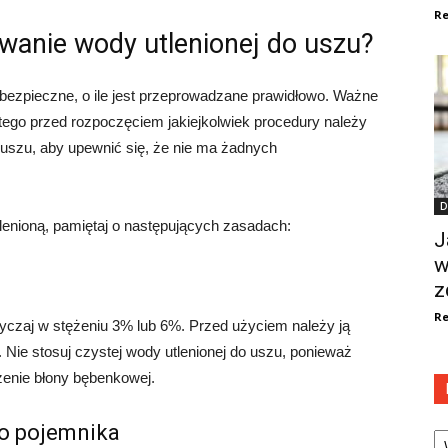
Re
owanie wody utlenionej do uszu?
bezpieczne, o ile jest przeprowadzane prawidłowo. Ważne
latego przed rozpoczęciem jakiejkolwiek procedury należy
d uszu, aby upewnić się, że nie ma żadnych
D
tlenioną, pamiętaj o następujących zasadach:
J
w
z
Re
yczaj w stężeniu 3% lub 6%. Przed użyciem należy ją
Nie stosuj czystej wody utlenionej do uszu, ponieważ
enie błony bębenkowej.
Ka
go pojemnika