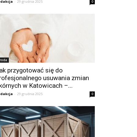
dakcja
-
29 grudnia 2025
0
roda
ak przygotować się do
rofesjonalnego usuwania zmian
kórnych w Katowicach –...
dakcja
-
29 grudnia 2025
0