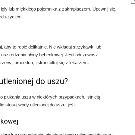
igły lub miękkiego pojemnika z zakraplaczem. Upewnij się,
zed użyciem.
 aby to robić delikatnie. Nie wkładaj strzykawki lub
ć uszkodzenia błony bębenkowej. Jeśli odczuwasz
rzerwij procedurę i skonsultuj się z lekarzem.
utlenionej do uszu?
 płukania uszu w niektórych przypadkach, istnieją
ie stosuj wody utlenionej do uszu, jeśli:
nkowej
ziurę lub uszkodzenie, nie stosuj wody utlenionej do uszu.