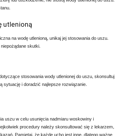
stanu.
ę utlenioną
giczna na wodę utlenioną, unikaj jej stosowania do uszu.
 niepożądane skutki.
dotyczące stosowania wody utlenionej do uszu, skonsultuj
ą sytuację i doradzić najlepsze rozwiązanie.
a uszu w celu usunięcia nadmiaru woskowiny i
ejkolwiek procedury należy skonsultować się z lekarzem,
azań. Pamiętaj, że każde ucho jest inne, dlatego ważne