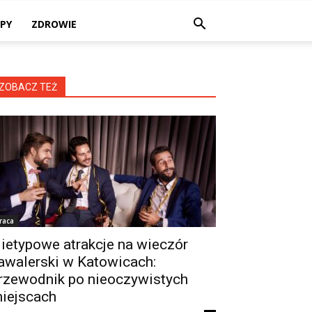
PY
ZDROWIE
ZOBACZ TEŻ
raca
ietypowe atrakcje na wieczór
awalerski w Katowicach:
rzewodnik po nieoczywistych
iejscach