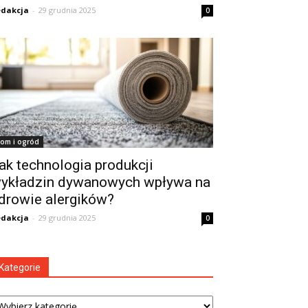
dakcja
-
29 grudnia 2025
0
om i ogród
ak technologia produkcji
ykładzin dywanowych wpływa na
drowie alergików?
dakcja
-
29 grudnia 2025
0
Kategorie
tegorie