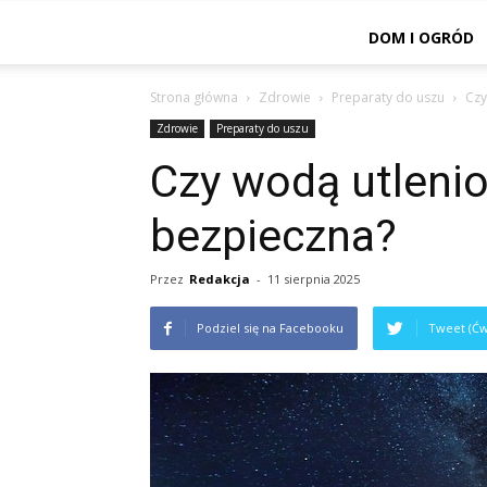
DOM I OGRÓD
Strona główna
Zdrowie
Preparaty do uszu
Czy
Zdrowie
Preparaty do uszu
Czy wodą utlenio
bezpieczna?
Przez
Redakcja
-
11 sierpnia 2025
Podziel się na Facebooku
Tweet (Ćw