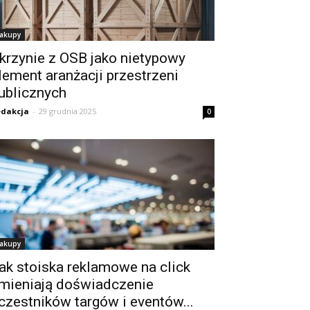
akupy
krzynie z OSB jako nietypowy
lement aranżacji przestrzeni
ublicznych
dakcja
-
29 grudnia 2025
0
akupy
ak stoiska reklamowe na click
mieniają doświadczenie
czestników targów i eventów...