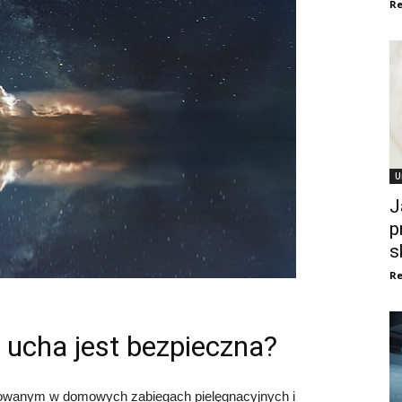
Re
U
J
p
s
Re
 ucha jest bezpieczna?
sowanym w domowych zabiegach pielęgnacyjnych i