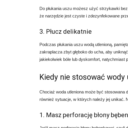
Do płukania uszu możesz użyć strzykawki bez 
że narzędzie jest czyste i zdezynfekowane pr
3. Płucz delikatnie
Podczas płukania uszu wodą utlenioną, pamiętaj,
zakraplacza zbyt głęboko do ucha, aby unikną
jakiekolwiek bóle lub dyskomfort, natychmiast p
Kiedy nie stosować wody 
Chociaż woda utleniona może być stosowana do
również sytuacje, w których należy jej unikać. N
1. Masz perforację błony bębe
Jeśli masz perforację błony bębenkowej, czyli d