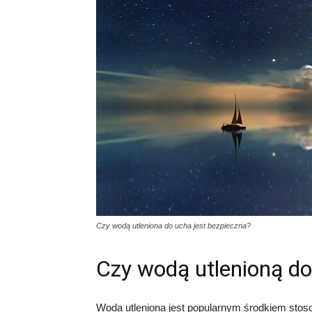
Czy wodą utleniona do ucha jest bezpieczna?
Czy wodą utlenioną do
Woda utleniona jest popularnym środkiem sto