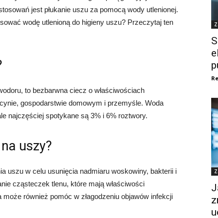
tosowań jest płukanie uszu za pomocą wody utlenionej.
sować wodę utlenioną do higieny uszu? Przeczytaj ten
Z
S
e
?
p
Re
 wodoru, to bezbarwna ciecz o właściwościach
ycynie, gospodarstwie domowym i przemyśle. Woda
ale najczęściej spotykane są 3% i 6% roztwory.
 na uszy?
 uszu w celu usunięcia nadmiaru woskowiny, bakterii i
Z
nie cząsteczek tlenu, które mają właściwości
J
na może również pomóc w złagodzeniu objawów infekcji
z
u