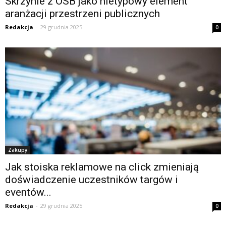
Skrzynie z OSB jako nietypowy element
aranżacji przestrzeni publicznych
Redakcja
-
29 grudnia 2025
0
Zakupy
Jak stoiska reklamowe na click zmieniają
doświadczenie uczestników targów i
eventów...
Redakcja
-
29 grudnia 2025
0