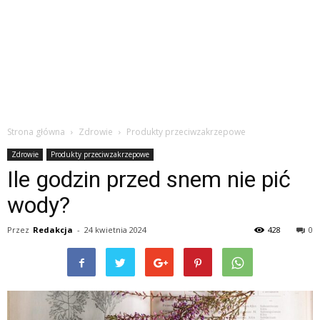
Strona główna
Zdrowie
Produkty przeciwzakrzepowe
Zdrowie
Produkty przeciwzakrzepowe
Ile godzin przed snem nie pić
wody?
Przez
Redakcja
-
24 kwietnia 2024
428
0