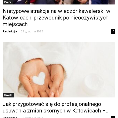
Praca
Nietypowe atrakcje na wieczór kawalerski w
Katowicach: przewodnik po nieoczywistych
miejscach
Redakcja
-
29 grudnia 2025
0
Uroda
Jak przygotować się do profesjonalnego
usuwania zmian skórnych w Katowicach –...
Redakcja
-
29 grudnia 2025
0