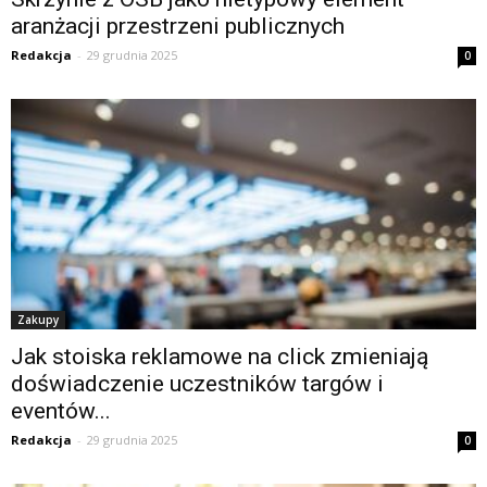
aranżacji przestrzeni publicznych
Redakcja
-
29 grudnia 2025
0
Zakupy
Jak stoiska reklamowe na click zmieniają
doświadczenie uczestników targów i
eventów...
Redakcja
-
29 grudnia 2025
0