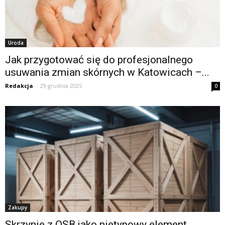
Uroda
Jak przygotować się do profesjonalnego
usuwania zmian skórnych w Katowicach –...
Redakcja
-
29 grudnia 2025
0
Zakupy
Skrzynie z OSB jako nietypowy element