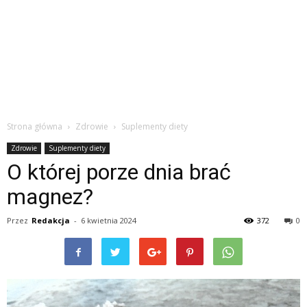
Strona główna
Zdrowie
Suplementy diety
Zdrowie
Suplementy diety
O której porze dnia brać
magnez?
Przez
Redakcja
-
6 kwietnia 2024
372
0