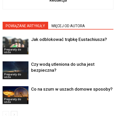
Redakcja
POWIĄZANE ARTYKUŁY
WIĘCEJ OD AUTORA
Jak odblokować trąbkę Eustachiusza?
Preparaty do
uszu
Czy wodą utleniona do ucha jest
bezpieczna?
Preparaty do
uszu
Co na szum w uszach domowe sposoby?
Preparaty do
uszu